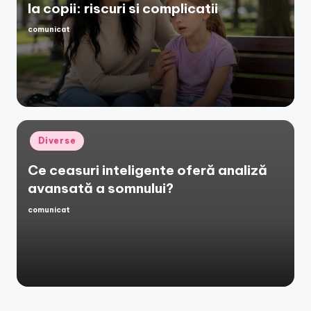
la copii: riscuri si complicatii
comunicat
Posted
by
Posted
Diverse
in
Ce ceasuri inteligente oferă analiză
avansată a somnului?
comunicat
Posted
by