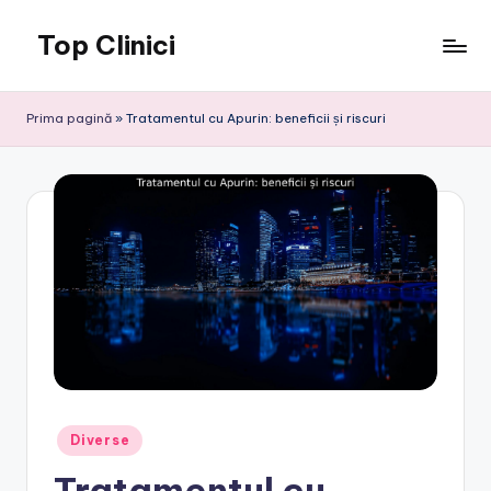
Top Clinici
Skip
to
content
Prima pagină
»
Tratamentul cu Apurin: beneficii și riscuri
Posted
Diverse
in
Tratamentul cu