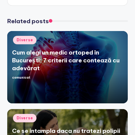
Related posts
Posted
Diverse
in
Cum alegi un medic ortoped în
București: 7 criterii care contează cu
adevărat
comunicat
Posted
by
Posted
Diverse
in
Ce se intampla daca nu tratezi polipii