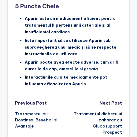
5 Puncte Cheie
Apurin este un medicament eficient pentru
tratamentul hipertensiunii arteriale și al
insuficienței cardiace
Este important să se utilizeze Apurin sub
supravegherea unui medic și să se respecte
instrucțiunile de utilizare
Apurin poate avea efecte adverse, cum ar fi
durerile de cap, amețelile și greața
Interacțiunile cu alte medicamente pot
influența eficacitatea Apurin
Post
Previous Post
Next Post
Tratamentul cu
Tratamentul diabetului
navigation
Dostinex: Beneficii și
zaharat cu
Avantaje
Glucosupport
Prospect