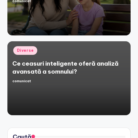
comunicat
Posted
by
Posted
Diverse
in
Ce ceasuri inteligente oferă analiză
avansată a somnului?
comunicat
Posted
by
Caută