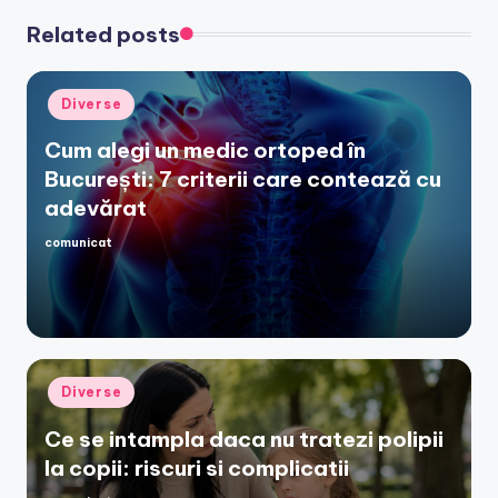
Related posts
Posted
Diverse
in
Cum alegi un medic ortoped în
București: 7 criterii care contează cu
adevărat
comunicat
Posted
by
Posted
Diverse
in
Ce se intampla daca nu tratezi polipii
la copii: riscuri si complicatii