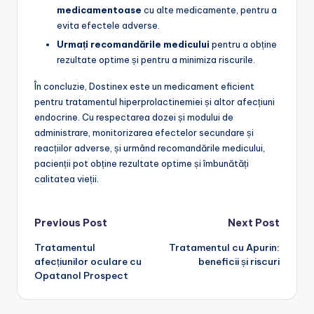
medicamentoase
cu alte medicamente, pentru a
evita efectele adverse.
Urmați recomandările medicului
pentru a obține
rezultate optime și pentru a minimiza riscurile.
În concluzie, Dostinex este un medicament eficient
pentru tratamentul hiperprolactinemiei și altor afecțiuni
endocrine. Cu respectarea dozei și modului de
administrare, monitorizarea efectelor secundare și
reacțiilor adverse, și urmând recomandările medicului,
pacienții pot obține rezultate optime și îmbunătăți
calitatea vieții.
Post
Previous Post
Next Post
Tratamentul
Tratamentul cu Apurin:
navigation
afecțiunilor oculare cu
beneficii și riscuri
Opatanol Prospect