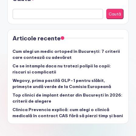
Caută
Articole recente
Cum alegi un medic ortoped în București: 7 criterii
care contează cu adevărat
Ce se intampla daca nu tratezi polipii la copii:
riscuri si complicatii
Wegovy, prima pastilă GLP-1 pentru slăbit,
primește undă verde de la Comisia Europeană
Top clinici de implant dentar din București în 2026:
criterii de alegere
Clinica Prevencia explică: cum alegi o clinică
medicală în contract CAS fără să pierzi timp și bani