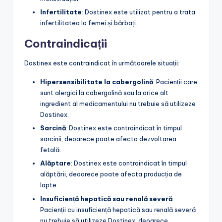
Infertilitate
: Dostinex este utilizat pentru a trata
infertilitatea la femei și bărbați.
Contraindicații
Dostinex este contraindicat în următoarele situații:
Hipersensibilitate la cabergolină
: Pacienții care
sunt alergici la cabergolină sau la orice alt
ingredient al medicamentului nu trebuie să utilizeze
Dostinex.
Sarcină
: Dostinex este contraindicat în timpul
sarcinii, deoarece poate afecta dezvoltarea
fetală.
Alăptare
: Dostinex este contraindicat în timpul
alăptării, deoarece poate afecta producția de
lapte.
Insuficiență hepatică sau renală severă
:
Pacienții cu insuficiență hepatică sau renală severă
nu trebuie să utilizeze Dostinex, deoarece