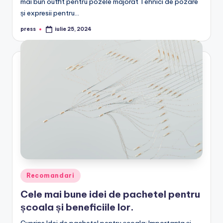
mai bun outfit pentru pozele majorat Tehnici de pozare
și expresii pentru…
press
iulie 25, 2024
Posted
by
Posted
Recomandari
in
Cele mai bune idei de pachetel pentru
școala și beneficiile lor.