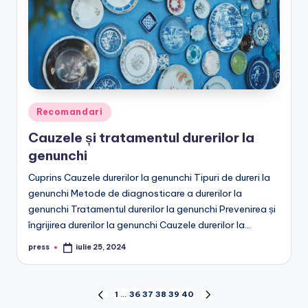
Posted
Recomandari
in
Cauzele și tratamentul durerilor la
genunchi
Cuprins Cauzele durerilor la genunchi Tipuri de dureri la
genunchi Metode de diagnosticare a durerilor la
genunchi Tratamentul durerilor la genunchi Prevenirea și
îngrijirea durerilor la genunchi Cauzele durerilor la…
press
iulie 25, 2024
Posted
by
Paginație
1
…
36
37
38
39
40
PREVIOUS
NEXT