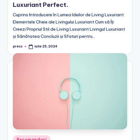
Luxuriant Perfect.
Cuprins Introducere în Lumea Ideilor de Living Luxuriant
Elementele Cheie ale Livingului Luxuriant Cum să Îți
Creezi Propriul Stil de Living Luxuriant Livingul Luxuriant
și Sănătatea Concluzii și Sfaturi pentru…
press
iulie 25, 2024
Posted
by
Posted
Recomandari