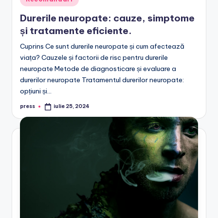
in
Durerile neuropate: cauze, simptome
și tratamente eficiente.
Cuprins Ce sunt durerile neuropate și cum afectează
viața? Cauzele și factorii de risc pentru durerile
neuropate Metode de diagnosticare și evaluare a
durerilor neuropate Tratamentul durerilor neuropate:
opțiuni și…
press
iulie 25, 2024
Posted
by