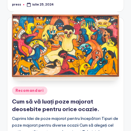
press
iulie 25, 2024
Posted
by
Posted
Recomandari
in
Cum să vă luați poze majorat
deosebite pentru orice ocazie.
Cuprins Idei de poze majorat pentru începători Tipuri de
poze majorat pentru diverse ocazii Cum să alegeți cel