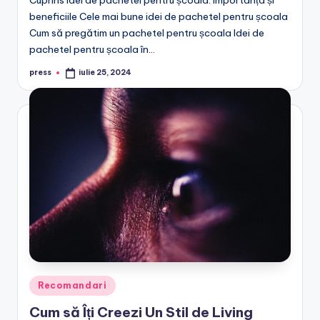
Cuprins Idei de pachetel pentru școala: Importanța și
beneficiile Cele mai bune idei de pachetel pentru școala
Cum să pregătim un pachetel pentru școala Idei de
pachetel pentru școala în…
press
iulie 25, 2024
Posted
by
Posted
Recomandari
in
Cum să Îți Creezi Un Stil de Living