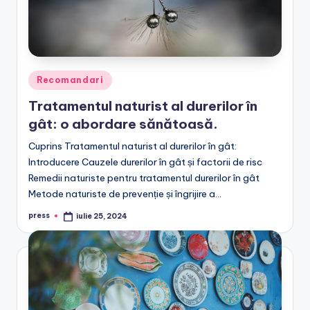
Posted
Recomandari
in
Tratamentul naturist al durerilor în
gât: o abordare sănătoasă.
Cuprins Tratamentul naturist al durerilor în gât:
Introducere Cauzele durerilor în gât și factorii de risc
Remedii naturiste pentru tratamentul durerilor în gât
Metode naturiste de prevenție și îngrijire a…
press
iulie 25, 2024
Posted
by