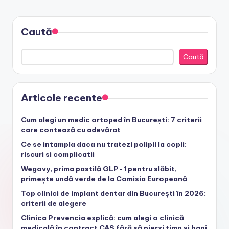
PAGE
PAGE
articole
Caută
Caută
Articole recente
Cum alegi un medic ortoped în București: 7 criterii
care contează cu adevărat
Ce se intampla daca nu tratezi polipii la copii:
riscuri si complicatii
Wegovy, prima pastilă GLP-1 pentru slăbit,
primește undă verde de la Comisia Europeană
Top clinici de implant dentar din București în 2026:
criterii de alegere
Clinica Prevencia explică: cum alegi o clinică
medicală în contract CAS fără să pierzi timp și bani