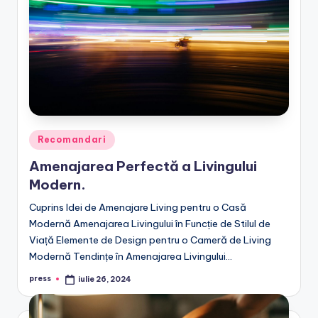
Posted
Recomandari
in
Amenajarea Perfectă a Livingului
Modern.
Cuprins Idei de Amenajare Living pentru o Casă
Modernă Amenajarea Livingului în Funcție de Stilul de
Viață Elemente de Design pentru o Cameră de Living
Modernă Tendințe în Amenajarea Livingului…
press
iulie 26, 2024
Posted
by